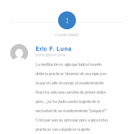
1
COMENTARIO
Eric F. Luna
Dice:
02/02/2010 en 23:41
La meditación es algo que todo el mundo
debería practicar. Venimos de una época en
la que el culto al cuerpo, el mantenimiento
físico ha sido una cuestión de primer orden,
pero… ¿se ha dado cuenta la gente de la
necesidad de un mantenimiento "psíquico"?
Creo que aún no, pero que poco a poco estas
prácticas van calando en la gente.