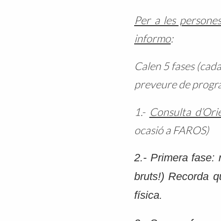
Per a les persones
informo
:
Calen 5 fases (cada
preveure de progra
1.-
Consulta d’Ori
ocasió a FAROS)
2.- Primera fase: 
bruts!) Recorda q
física.