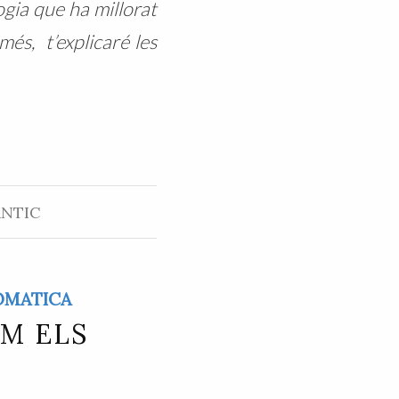
gia que ha millorat
és, t’explicaré les
ÀNTIC
SOMATICA
OM ELS