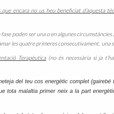
 que encara no us heu beneficiat d’aquesta tè
 fase poden ser una o en algunes circumstàncies 2 
mar les quatre primeres consecutivament, una s
entació Terapèutica
(no és necessària si ja t’ha
neteja del teu cos energètic complet (gairebé
ue tota malaltia primer neix a la part energèt