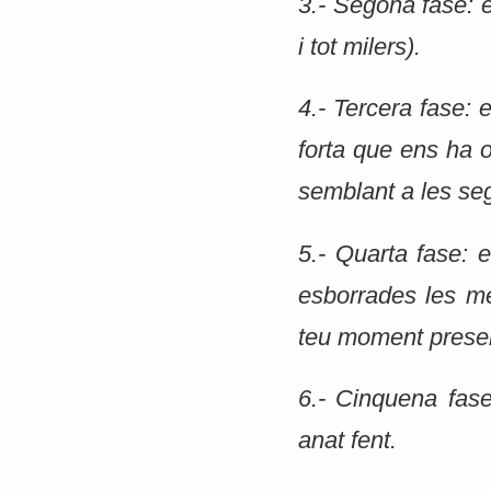
3.- Segona fase: e
i tot milers).
4.- Tercera fase:
forta que ens ha 
semblant a les se
5.- Quarta fase: 
esborrades les me
teu moment prese
6.- Cinquena fas
anat fent.