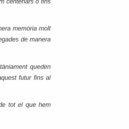
im centenars o fins
imera memòria molt
 vegades de manera
ultàniament queden
uest futur fins al
de tot el que hem