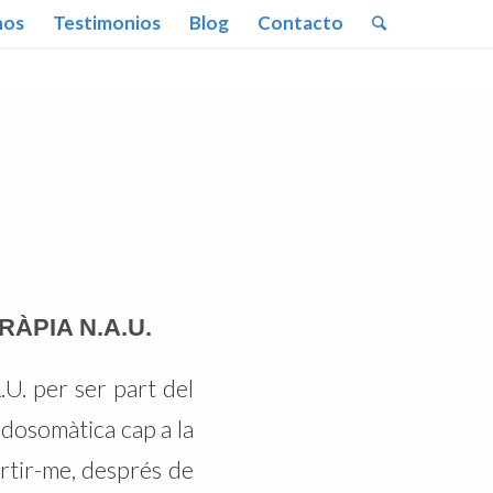
nos
Testimonios
Blog
Contacto
ÀPIA N.A.U.
.U. per ser part del
dosomàtica cap a la
artir-me, després de