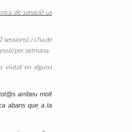
cnica de sanació us
sessions), i s’ha de
essió per setmana.
s visitat en alguna
 tot@s arribeu molt
ica abans que a la