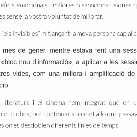
neficis emocionals i millores o sanacions físique
s sense la vostra voluntat de millorar.
els invisibles” mitjançant la meva persona cap al cl
 mes de gener, mentre estava fent una sess
 «bloc nou d’informació», a aplicar a les ses
res vides, com una millora i amplificació de
ció.
a literatura i el cinema hem integrat que en 
 et trobes; pot continuar succeint allò que passava
s on es desdoblen diferents línies de temps.