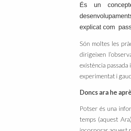
És un concept
desenvolupaments 
explicat com passa
Són moltes les pràc
dirigeixen l’obser
existència passada 
experimentat i gaud
Doncs ara he aprè
Potser és una info
temps (aquest Ara)
incorporar aquest 