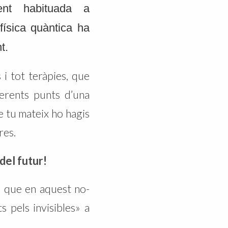
nt habituada a
física quàntica ha
t.
 i tot teràpies, que
ferents punts d’una
e tu mateix ho hagis
res.
del futur!
, que en aquest no-
 pels invisibles» a