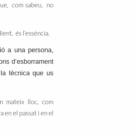
s que, com sabeu, no
ient, és l’essència.
ió a una persona,
sions d’esborrament
 la tècnica que us
un mateix lloc, com
 en el passat i en el