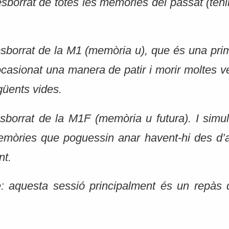
sborrat de totes les memòries del passat (ten
 esborrat de la M1 (memòria u), que és una pr
ocasionat una manera de patir i morir moltes
güents vides.
esborrat de la M1F (memòria u futura). I sim
mòries que poguessin anar havent-hi des d’aq
nt.
e: aquesta sessió principalment és un repàs 