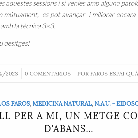
 aquestes sessions i si venies amb alguna patolo
mútuament, es pot avançar i millorar encara m
 amb la tècnica 3×3.
u desitges!
4/2023
/
0 COMENTARIOS
/
POR
FAROS ESPAI QU
LOS FAROS
,
MEDICINA NATURAL
,
N.A.U. - EIDO
LL PER A MI, UN METGE C
D’ABANS…