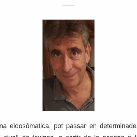
na eidosòmatica, pot passar en determinad