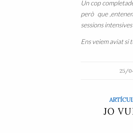
Un cop completades
però que ,entenem 
sessions intensives
Ens veiem aviat si t
25/0
ARTÍCU
JO VU