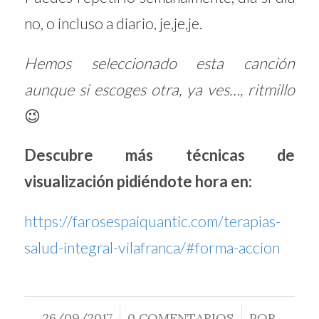
no, o incluso a diario, je,je,je.
Hemos seleccionado esta canción
aunque si escoges otra, ya ves…, ritmillo
😉
Descubre más técnicas de
visualización pidiéndote hora en:
https://farosespaiquantic.com/terapias-
salud-integral-vilafranca/#forma-accion
26/09/2017
/
0 COMENTARIOS
/
POR