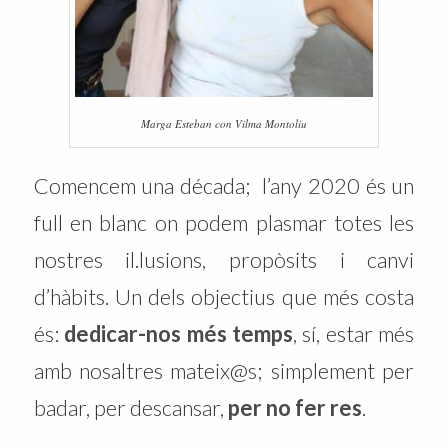
Marga Esteban con Vilma Montoliu
Comencem una década; l’any 2020 és un
full en blanc on podem plasmar totes les
nostres il.lusions, propòsits i canvi
d’hàbits. Un dels objectius que més costa
és:
dedicar-nos més temps
, sí, estar més
amb nosaltres mateix@s; simplement per
badar, per descansar,
per no fer res
.