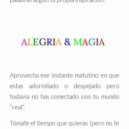
A
L
E
G
R
I
A
&
M
A
G
I
A
Aprovecha ese instante matutino en que
estas adormilado o despejado pero
todavía no has conectado con tu mundo
“real”.
Tómate el tiempo que quieras (pero no te