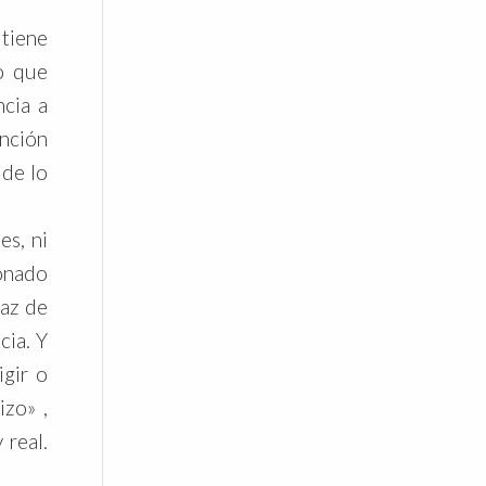
tiene
o que
ncia a
ención
 de lo
es, ni
ionado
paz de
cia. Y
igir o
izo» ,
 real.