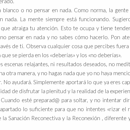
erado.
n blanco o no pensar en nada. Como norma, la gente 
en nada. La mente siempre está funcionando. Sugier
ue atraiga tu atención. Esto te ocupa y tiene tende
s no pensar en nada y no sabes cómo hacerlo. Pon at
ravés de ti. Observa cualquier cosa que percibes fuera
que se pierda en los «deberías» y los «no deberías».
s escenas relajantes, ni resultados deseados, no medit
guna otra manera, y no hagas nada que yo no haya menc
r. No ayudará. Simplemente aportará lo que ya eres ca
dad de disfrutar la plenitud y la realidad de la experien
 Cuando esté preparad@ para soltar, y no intentar dir
partado lo suficiente para que no intentes «rizar el r
 la Sanación Reconectiva y la Reconexión , diferente y