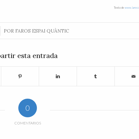
Texto de
www.lareco
POR
FAROS ESPAI QUÀNTIC
rtir esta entrada
0
COMENTARIOS