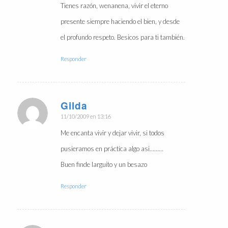
Tienes razón, wenanena, vivir el eterno
presente siempre haciendo el bien, y desde
el profundo respeto. Besicos para ti también.
Responder
Gilda
Dice:
11/10/2009 en 13:16
Me encanta vivir y dejar vivir, si todos
pusieramos en práctica algo asi………
Buen finde larguito y un besazo
Responder