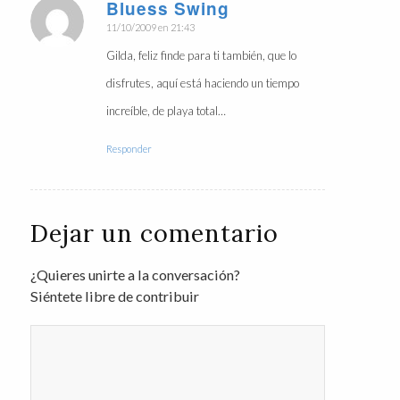
Bluess Swing
Dice:
11/10/2009 en 21:43
Gilda, feliz finde para ti también, que lo
disfrutes, aquí está haciendo un tiempo
increíble, de playa total…
Responder
Dejar un comentario
¿Quieres unirte a la conversación?
Siéntete libre de contribuir