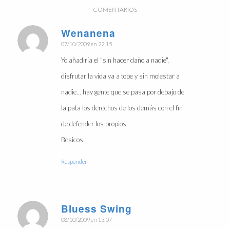
COMENTARIOS
Wenanena
Dice:
07/10/2009 en 22:15
Yo añadiría el "sin hacer daño a nadie",
disfrutar la vida ya a tope y sin molestar a
nadie… hay gente que se pasa por debajo de
la pata los derechos de los demás con el fin
de defender los propios.
Besicos.
Responder
Bluess Swing
Dice:
08/10/2009 en 13:07